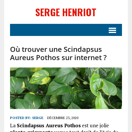
SERGE HENRIOT
Où trouver une Scindapsus
Aureus Pothos sur internet ?
POSTED BY:
SERGE
DÉCEMBRE 23, 2020
La
Scindapsus Aureus Pothos
est une jolie